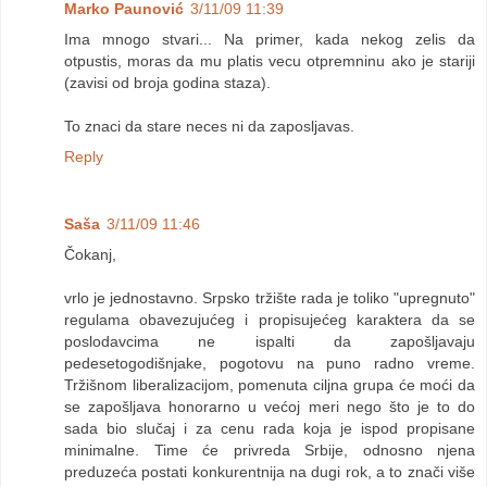
Marko Paunović
3/11/09 11:39
Ima mnogo stvari... Na primer, kada nekog zelis da
otpustis, moras da mu platis vecu otpremninu ako je stariji
(zavisi od broja godina staza).
To znaci da stare neces ni da zaposljavas.
Reply
Saša
3/11/09 11:46
Čokanj,
vrlo je jednostavno. Srpsko tržište rada je toliko "upregnuto"
regulama obavezujućeg i propisujećeg karaktera da se
poslodavcima ne ispalti da zapošljavaju
pedesetogodišnjake, pogotovu na puno radno vreme.
Tržišnom liberalizacijom, pomenuta ciljna grupa će moći da
se zapošljava honorarno u većoj meri nego što je to do
sada bio slučaj i za cenu rada koja je ispod propisane
minimalne. Time će privreda Srbije, odnosno njena
preduzeća postati konkurentnija na dugi rok, a to znači više