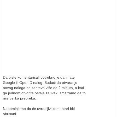
Da biste komentarisali potrebno je da imate
Google ili OpenID nalog. Budući da otvaranje
novog naloga ne zahteva više od 2 minuta, a kad
ga jednom otvorite ostaje zauvek, smatramo da to
nije velika prepreka.
Napominjemo da će uvredljivi komentari biti
obrisani.