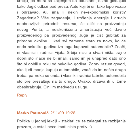
krntiju, pa mora sa žaljenjem da odustane, tužno gledajući
kako Jugić odlazi pod presu. Auto koji bi on tako lepo vozao
i održavao. Ali, ima li nekih ne-ekonomskih koristi?
Zagađenje? Više zagađenja, i trošenja energije i drugih
neobnovljivih prirodnih resursa, će otići na proizvodnju
novog Punta, a neiskorišćena amortizacija već davno
proizvedenog pa proizvedenog Juga je čist gubitak za
prirodnu okolinu. I kad svi zamene staro za novo, ko će
onda nekoliko godina iza toga kupovati automobile? Znači,
ni vlasnici i radnici Fijata Srbija nisu u stvari ništa trajno
dobili što inače ne bi imali, samo im je unapred dato ono
što bi dobili u roku od nekoliko godina. Zdrav razum govori,
ako ljudi manje kupuju automobile, znači da im nešto drugo
treba, pa neka se onda i vlasnik i radnici fabrike automobila
što pre prešaltuju na to drugo. Ovako, država ih u tome
obeshrabruje. Čini im medveđu uslugu.
Reply
Marko Paunović
2/11/09 19:28
Politika u jednoj lekciji - staklari ce se zalagati za razbijanje
prozora, a ostali nece imati nista protiv. :)