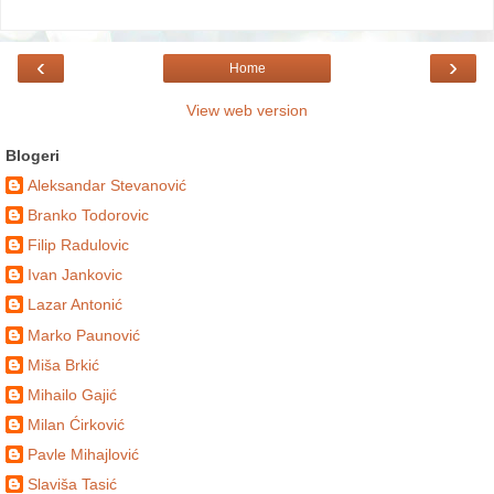
‹
›
Home
View web version
Blogeri
Aleksandar Stevanović
Branko Todorovic
Filip Radulovic
Ivan Jankovic
Lazar Antonić
Marko Paunović
Miša Brkić
Mihailo Gajić
Milan Ćirković
Pavle Mihajlović
Slaviša Tasić