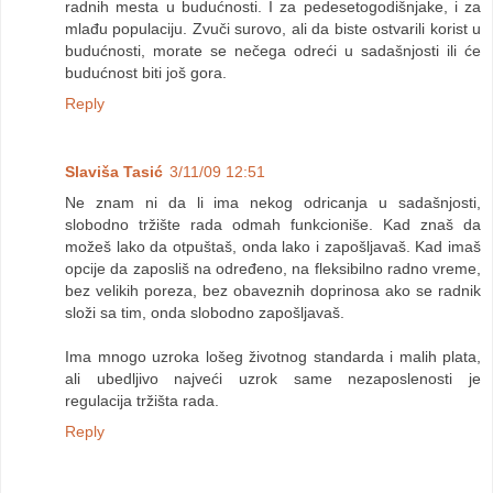
radnih mesta u budućnosti. I za pedesetogodišnjake, i za
mlađu populaciju. Zvuči surovo, ali da biste ostvarili korist u
budućnosti, morate se nečega odreći u sadašnjosti ili će
budućnost biti još gora.
Reply
Slaviša Tasić
3/11/09 12:51
Ne znam ni da li ima nekog odricanja u sadašnjosti,
slobodno tržište rada odmah funkcioniše. Kad znaš da
možeš lako da otpuštaš, onda lako i zapošljavaš. Kad imaš
opcije da zaposliš na određeno, na fleksibilno radno vreme,
bez velikih poreza, bez obaveznih doprinosa ako se radnik
složi sa tim, onda slobodno zapošljavaš.
Ima mnogo uzroka lošeg životnog standarda i malih plata,
ali ubedljivo najveći uzrok same nezaposlenosti je
regulacija tržišta rada.
Reply