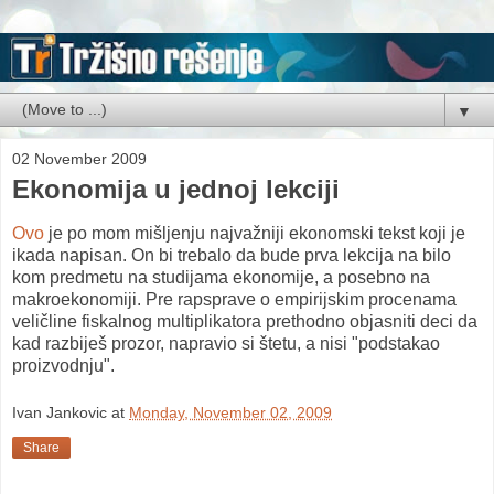
▼
02 November 2009
Ekonomija u jednoj lekciji
Ovo
je po mom mišljenju najvažniji ekonomski tekst koji je
ikada napisan. On bi trebalo da bude prva lekcija na bilo
kom predmetu na studijama ekonomije, a posebno na
makroekonomiji. Pre rapsprave o empirijskim procenama
veličline fiskalnog multiplikatora prethodno objasniti deci da
kad razbiješ prozor, napravio si štetu, a nisi "podstakao
proizvodnju".
Ivan Jankovic
at
Monday, November 02, 2009
Share