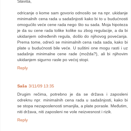
Slaviša,
odricanje o kome sam govorio odnosilo se na npr. ukidanje
minimalnih cena rada u sadašnjosti kako bi to u budućnosti
omogućilo veće cene rada nego što su sada. Moja hipoteza
je da su cene rada tolike kolike su zbog regulacije, a da bi
ukidanjem određenih regula, došlo do njihovog povećanja.
Prema tome, odreći se minimalnih cena rada sada, kako bi
plate u budućnosti bile veće. U suštini one mogu rasti i uz
sadašnje minimalne cene rade (možda?), ali bi njihovim
ukidanjem sigurno rasle po većoj stopi.
Reply
Saša
3/11/09 13:35
Drugim rečima, potrebno je da se država i zaposleni
odreknu npr. minimalnih cena rada u sadašnjosti, kako bi
se stopa nezaposlenosti smanjila, a plate porasle. Međutim,
niti država, niti zaposleni ne vole neizvesnost i rizik.
Reply