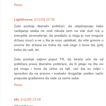
Reply
Lighthouse
2/11/09 20:36
Zato postoje liberalni političari, da objašnjavaju kako
razbijanje stakla ne vodi nikuda sem na iole duži rok u
sveopšte siromašenje, da predlažu iz čega je sve moguće
državu izvući a ne u šta je novo uplatkati, da više govore o
onome što država ne treba da radi nego o tome šta (još)
treba da radi, itd.
Zato postoje sajtovi poput TR, da birače uče da od
političara prave liberalne političare, da ih pitaju ne šta ovi
još mogu i hoće da učine za njih, već šta su voljni i
sposobni da na pravno i svakako drugačije uređen način
prepuste građanima da rade za same sebe.
Reply
tiki
2/11/09 23:06