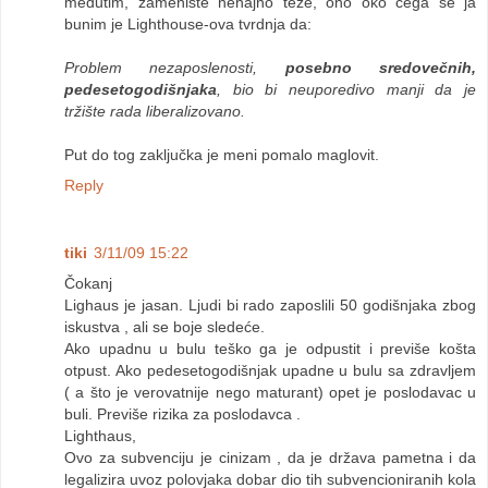
međutim, zameniste nehajno teze, ono oko čega se ja
bunim je Lighthouse-ova tvrdnja da:
Problem nezaposlenosti,
posebno sredovečnih,
pedesetogodišnjaka
, bio bi neuporedivo manji da je
tržište rada liberalizovano.
Put do tog zaključka je meni pomalo maglovit.
Reply
tiki
3/11/09 15:22
Čokanj
Lighaus je jasan. Ljudi bi rado zaposlili 50 godišnjaka zbog
iskustva , ali se boje sledeće.
Ako upadnu u bulu teško ga je odpustit i previše košta
otpust. Ako pedesetogodišnjak upadne u bulu sa zdravljem
( a što je verovatnije nego maturant) opet je poslodavac u
buli. Previše rizika za poslodavca .
Lighthaus,
Ovo za subvenciju je cinizam , da je država pametna i da
legalizira uvoz polovjaka dobar dio tih subvencioniranih kola