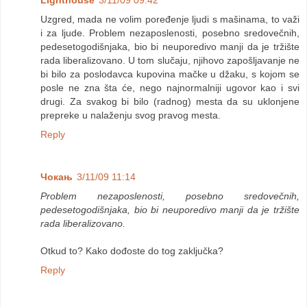
Lighthouse
3/11/09 09:42
Uzgred, mada ne volim poređenje ljudi s mašinama, to važi
i za ljude. Problem nezaposlenosti, posebno sredovečnih,
pedesetogodišnjaka, bio bi neuporedivo manji da je tržište
rada liberalizovano. U tom slučaju, njihovo zapošljavanje ne
bi bilo za poslodavca kupovina mačke u džaku, s kojom se
posle ne zna šta će, nego najnormalniji ugovor kao i svi
drugi. Za svakog bi bilo (radnog) mesta da su uklonjene
prepreke u nalaženju svog pravog mesta.
Reply
Чокањ
3/11/09 11:14
Problem nezaposlenosti, posebno sredovečnih,
pedesetogodišnjaka, bio bi neuporedivo manji da je tržište
rada liberalizovano.
Otkud to? Kako dođoste do tog zaključka?
Reply