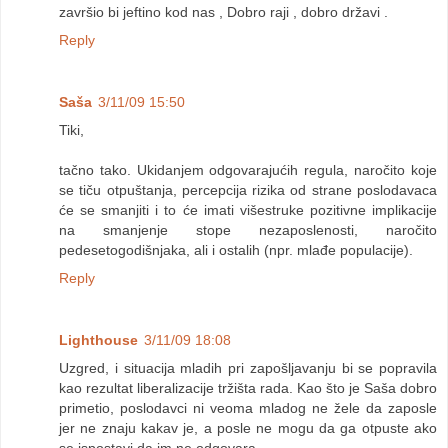
završio bi jeftino kod nas , Dobro raji , dobro državi .
Reply
Saša
3/11/09 15:50
Tiki,
tačno tako. Ukidanjem odgovarajućih regula, naročito koje
se tiču otpuštanja, percepcija rizika od strane poslodavaca
će se smanjiti i to će imati višestruke pozitivne implikacije
na smanjenje stope nezaposlenosti, naročito
pedesetogodišnjaka, ali i ostalih (npr. mlađe populacije).
Reply
Lighthouse
3/11/09 18:08
Uzgred, i situacija mladih pri zapošljavanju bi se popravila
kao rezultat liberalizacije tržišta rada. Kao što je Saša dobro
primetio, poslodavci ni veoma mladog ne žele da zaposle
jer ne znaju kakav je, a posle ne mogu da ga otpuste ako