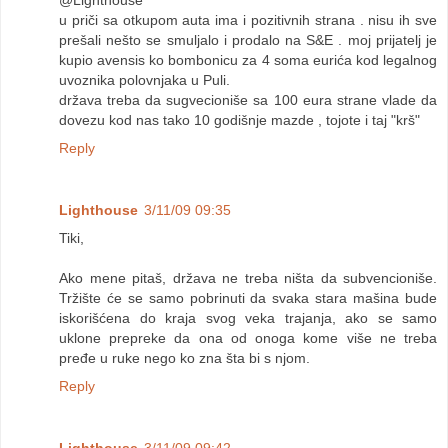
@Lighthouse
u priči sa otkupom auta ima i pozitivnih strana . nisu ih sve
prešali nešto se smuljalo i prodalo na S&E . moj prijatelj je
kupio avensis ko bombonicu za 4 soma eurića kod legalnog
uvoznika polovnjaka u Puli.
država treba da sugvecioniše sa 100 eura strane vlade da
dovezu kod nas tako 10 godišnje mazde , tojote i taj "krš"
Reply
Lighthouse
3/11/09 09:35
Tiki,
Ako mene pitaš, država ne treba ništa da subvencioniše.
Tržište će se samo pobrinuti da svaka stara mašina bude
iskorišćena do kraja svog veka trajanja, ako se samo
uklone prepreke da ona od onoga kome više ne treba
pređe u ruke nego ko zna šta bi s njom.
Reply