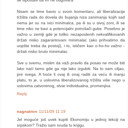
se ispostavi da im ne odgovara.
Nisam se time bavio u svom komentaru, ali liberalizacija
tržišta rada do dovela do bujanja niza zanimanja kojih sad
nema jer su na ivici minimalca, pa ili su u sivoj zoni, ili se
time niko ne bavi a potencijalni potrošači gube. Posebno je
važno u zemlji gde je toliko nezaposlenih nekvalifikovanih
držati nisko zagarantovani minimalac (ako prihvatimo da
uopšte treba da postoji), i to, ističem kao o-ho-ho važno -
držati nisko bruto minimalac.
Sve u svemu, mislim da važi pravilo da posao ne može biti
lako naći tamo gde ga nije lako izgubiti. Na to sam ciljao,
pre svega. A hoće li ovaj ili onaj raditi za veću ili manju
platu, to je, u uslovima liberalizovanog tržišta više nego u
uslovima zatvorenog, stvar individualna, promenjiva.
Reply
nagnatron
11/11/09 11:19
Jel moguće još uvek kupiti Ekonomiju u jednoj lekciji na
srpskom? Tražio sam svuda tu knjigu.