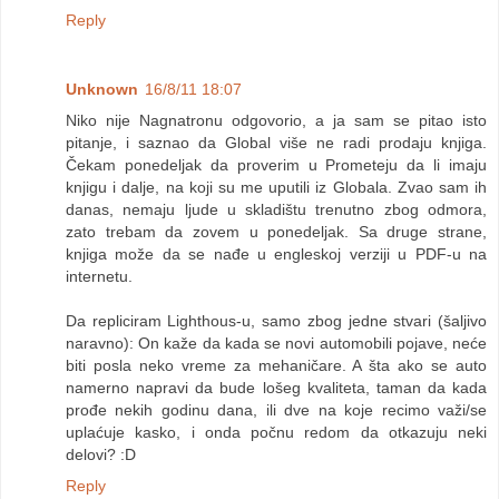
Reply
Unknown
16/8/11 18:07
Niko nije Nagnatronu odgovorio, a ja sam se pitao isto
pitanje, i saznao da Global više ne radi prodaju knjiga.
Čekam ponedeljak da proverim u Prometeju da li imaju
knjigu i dalje, na koji su me uputili iz Globala. Zvao sam ih
danas, nemaju ljude u skladištu trenutno zbog odmora,
zato trebam da zovem u ponedeljak. Sa druge strane,
knjiga može da se nađe u engleskoj verziji u PDF-u na
internetu.
Da repliciram Lighthous-u, samo zbog jedne stvari (šaljivo
naravno): On kaže da kada se novi automobili pojave, neće
biti posla neko vreme za mehaničare. A šta ako se auto
namerno napravi da bude lošeg kvaliteta, taman da kada
prođe nekih godinu dana, ili dve na koje recimo važi/se
uplaćuje kasko, i onda počnu redom da otkazuju neki
delovi? :D
Reply