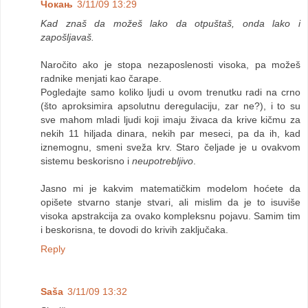
Чокањ
3/11/09 13:29
Kad znaš da možeš lako da otpuštaš, onda lako i
zapošljavaš.
Naročito ako je stopa nezaposlenosti visoka, pa možeš
radnike menjati kao čarape.
Pogledajte samo koliko ljudi u ovom trenutku radi na crno
(što aproksimira apsolutnu deregulaciju, zar ne?), i to su
sve mahom mladi ljudi koji imaju živaca da krive kičmu za
nekih 11 hiljada dinara, nekih par meseci, pa da ih, kad
iznemognu, smeni sveža krv. Staro čeljade je u ovakvom
sistemu beskorisno i
neupotrebljivo
.
Jasno mi je kakvim matematičkim modelom hoćete da
opišete stvarno stanje stvari, ali mislim da je to isuviše
visoka apstrakcija za ovako kompleksnu pojavu. Samim tim
i beskorisna, te dovodi do krivih zaključaka.
Reply
Saša
3/11/09 13:32