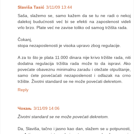
Slaviša Tasić
3/11/09 13:44
Saša, slažemo se, samo kažem da se tu ne radi o nekoj
dalekoj budućnosti već bi se efekti na zaposlenost videli
vrlo brzo. Plate već ne zavise toliko od samog tržišta rada.
Čokanj,
stopa nezaposlenosti je visoka upravo zbog regulacije.
A za to što je plata 11.000 dinara nije krivo tržište rada, niti
dodatna regulacija tržišta rada može to da ispravi. Ako
povećate obaveznu minimalnu zaradu i otežate otpuštanje,
samo ćete povećaćati nezaposlenost i odlazak na crno
tržište. Životni standard se ne može povećati dekretom.
Reply
Чокањ
3/11/09 14:06
Životni standard se ne može povećati dekretom.
Da, Slaviša, tačno i jasno kao dan, slažem se u potpunosti,