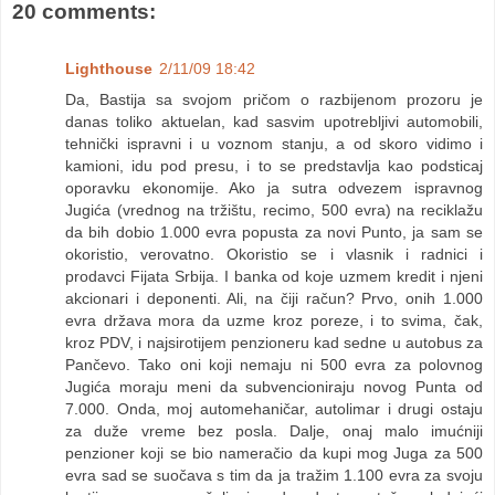
20 comments:
Lighthouse
2/11/09 18:42
Da, Bastija sa svojom pričom o razbijenom prozoru je
danas toliko aktuelan, kad sasvim upotrebljivi automobili,
tehnički ispravni i u voznom stanju, a od skoro vidimo i
kamioni, idu pod presu, i to se predstavlja kao podsticaj
oporavku ekonomije. Ako ja sutra odvezem ispravnog
Jugića (vrednog na tržištu, recimo, 500 evra) na reciklažu
da bih dobio 1.000 evra popusta za novi Punto, ja sam se
okoristio, verovatno. Okoristio se i vlasnik i radnici i
prodavci Fijata Srbija. I banka od koje uzmem kredit i njeni
akcionari i deponenti. Ali, na čiji račun? Prvo, onih 1.000
evra država mora da uzme kroz poreze, i to svima, čak,
kroz PDV, i najsirotijem penzioneru kad sedne u autobus za
Pančevo. Tako oni koji nemaju ni 500 evra za polovnog
Jugića moraju meni da subvencioniraju novog Punta od
7.000. Onda, moj automehaničar, autolimar i drugi ostaju
za duže vreme bez posla. Dalje, onaj malo imućniji
penzioner koji se bio nameračio da kupi mog Juga za 500
evra sad se suočava s tim da ja tražim 1.100 evra za svoju