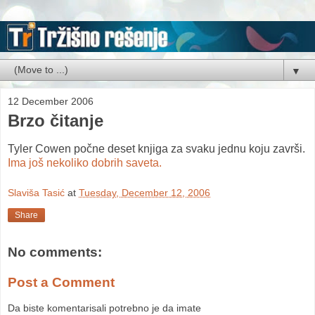
▼
12 December 2006
Brzo čitanje
Tyler Cowen počne deset knjiga za svaku jednu koju završi.
Ima još nekoliko dobrih saveta.
Slaviša Tasić
at
Tuesday, December 12, 2006
Share
No comments:
Post a Comment
Da biste komentarisali potrebno je da imate