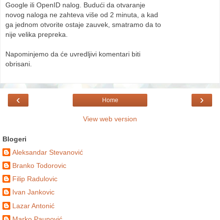
Google ili OpenID nalog. Budući da otvaranje
novog naloga ne zahteva više od 2 minuta, a kad
ga jednom otvorite ostaje zauvek, smatramo da to
nije velika prepreka.
Napominjemo da će uvredljivi komentari biti
obrisani.
‹
›
Home
View web version
Blogeri
Aleksandar Stevanović
Branko Todorovic
Filip Radulovic
Ivan Jankovic
Lazar Antonić
Marko Paunović